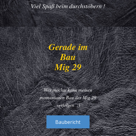
Viel Spaß beim durchstöbern !
Gerade im
Bau
Mig 29
Wer möchte kann meinen
momentanen Bau der Mig 29
verfolgen ;)
Baubericht