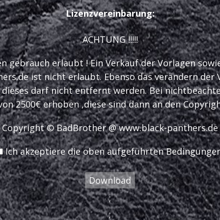
Lizenzvereinbarung:
ACHTUNG !!!!!
en gebrauch erlaubt ! Ein Verkauf der Vorlagen sow
rs.de ist nicht erlaubt. Ebenso das verändern der V
ieses darf nicht entfernt werden. Bei nichtbeacht
on 2500€ erhoben ,diese sind dann an den Copyrigh
Copyright © BadBrother @ www.black-panthers.de
Ich akzeptiere die oben aufgeführten Bedingungen
;
;